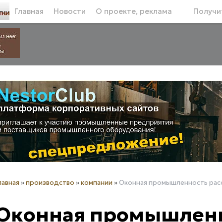
Главная
Новости
О проекте, реклама
Получит
лавная
»
производство
»
компании
»
Оконная промышленность расс
Оконная промышлен