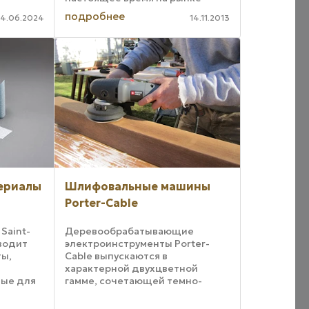
ение к
компанией Wood-Mizer,
ых
подробнее
4.06.2024
14.11.2013
превосходят уже прекрасно
зарекомендовавшие себя
полотна DoubleHard. Как
известно, Wood-Mizer
выпускает три ...
ериалы
Шлифовальные машины
Porter-Cable
Saint-
Деревообрабатывающие
зводит
электроинструменты Porter-
ты,
Cable выпускаются в
характерной двухцветной
мые для
гамме, сочетающей темно-
серый и светло-серый цвета. С
 других
помощью любого из этих