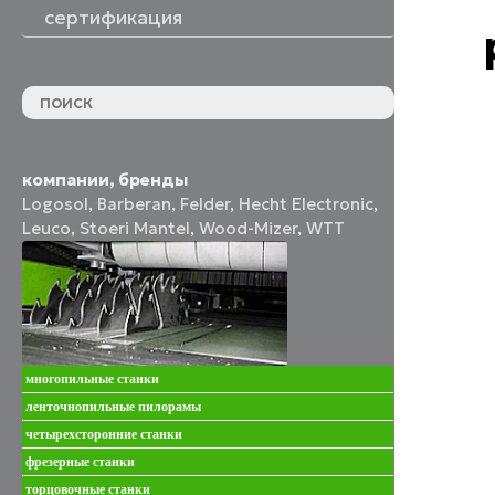
сертификация
компании, бренды
Logosol
,
Barberan
,
Felder
,
Hecht Electronic
,
Leuco
,
Stoeri Mantel
,
Wood-Mizer
,
WTT
многопильные станки
ленточнопильные пилорамы
четырехсторонние станки
фрезерные станки
торцовочные станки