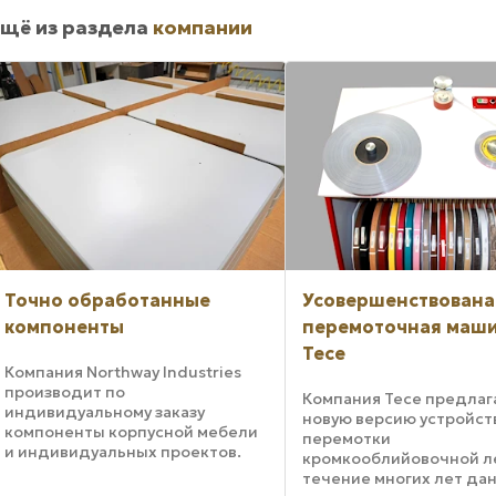
щё из раздела
компании
Точно обработанные
Усовершенствована
компоненты
перемоточная маш
Tece
Компания Northway Industries
производит по
Компания Tece предлаг
индивидуальному заказу
новую версию устройст
компоненты корпусной мебели
перемотки
и индивидуальных проектов.
кромкооблийовочной ле
Данный контрактный
течение многих лет да
производитель