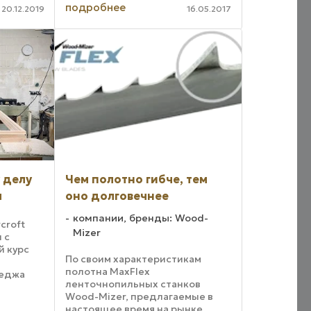
 как
настроение
подробнее
20.12.2019
16.05.2017
ной
деревообработчиков
 Со
подогревает EasyScan+. Что это
данного
такое? Базирующаяся здесь
 ...
компания Chantiers ...
 делу
Чем полотно гибче, тем
м
оно долговечнее
компании, бренды: Wood-
croft
Mizer
 с
й курс
По своим характеристикам
полотна MaxFlex
леджа
ленточнопильных станков
ира.
Wood-Mizer, предлагаемые в
настоящее время на рынке