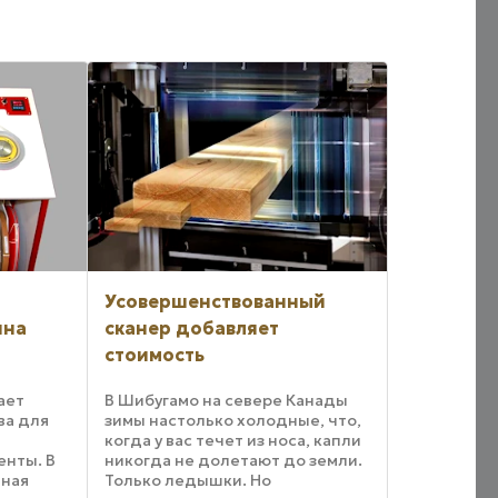
Усовершенствованный
ина
сканер добавляет
стоимость
ает
В Шибугамо на севере Канады
ва для
зимы настолько холодные, что,
когда у вас течет из носа, капли
нты. В
никогда не долетают до земли.
нная
Только ледышки. Но