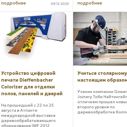
компания была известна
подробнее
подробнее
специализируется на
09.12.2025
разработчик самой точ
изготовлении индивидуальных
перемоточной машины.
компонентов, проектируемых с
временем конструкция 
обеспечением ...
агрегата была изменена с
Устройство цифровой
Учиться столярному
печати Dieffenbacher
настоящим образо
Colorizer для отделки
Ученик компании Gower
полов, панелей и дверей
Joinery Тоби Найтингейл
отличием прошел новы
На прошедшей с 22 по 25
второго уровня по
августа в Атланте
деревообработке Кол
международной выставке
Западного Ноттингемш
деревообрабатывающего
Курс, который теперь
оборудования IWF 2012