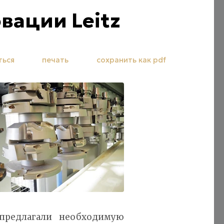
вации Leitz
ться
печать
сохранить как pdf
 предлагали необходимую