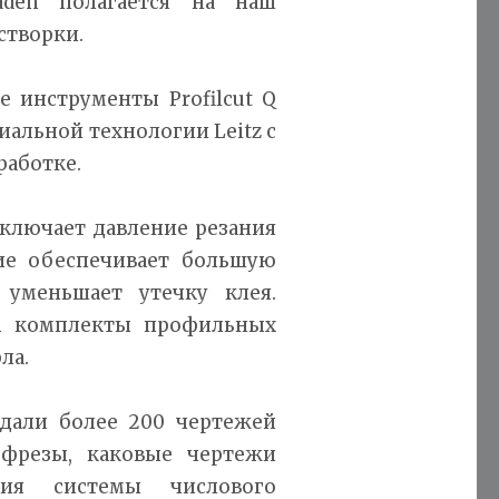
aden полагается на наш
створки.
 инструменты Profilcut Q
иальной технологии Leitz с
работке.
ключает давление резания
ие обеспечивает большую
 уменьшает утечку клея.
en комплекты профильных
ла.
здали более 200 чертежей
 фрезы, каковые чертежи
ния системы числового