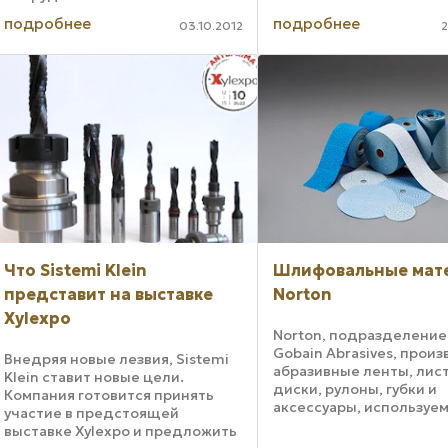
предлагается в дополн
компания Dieffenbacher
изучению традиционн
подробнее
подробнее
03.10.2012
2
представила свои новейшие
столярных навыков, ...
технологические разработки в
области производства
древесных плит. Помимо всего
прочего ...
Что Sistemi Klein
Шлифовальные мат
представит на выставке
Norton
Xylexpo
Norton, подразделение 
Gobain Abrasives, прои
Внедряя новые лезвия, Sistemi
абразивные ленты, лис
Klein ставит новые цели.
диски, рулоны, губки и
Компания готовится принять
аксессуары, используе
участие в предстоящей
шлифования и отделки
выставке Xylexpo и предложить
древесины, а также для