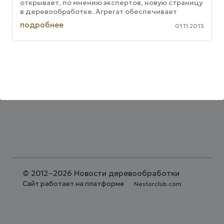
открывает, по мнению экспертов, новую страницу
в деревообработке. Агрегат обеспечивает
максимальную ...
подробнее
01.11.2013
©
2012−2026 Новости деревообработки
Сайт работает на платформе
Nestorclub.com