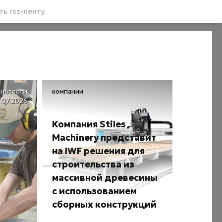
ь rss-ленту
новости
компании
1.07.2026
Компания Stiles
Machinery представит
на IWF решения для
строительства из
массивной древесины
с использованием
сборных конструкций