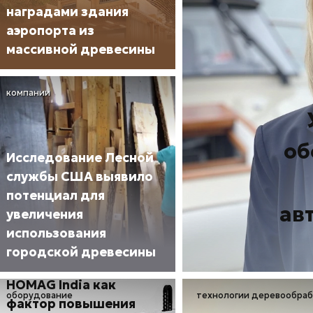
наградами здания
аэропорта из
массивной древесины
компании
об
Исследование Лесной
службы США выявило
потенциал для
ав
увеличения
использования
городской древесины
DRILLTEQ H-308 от
HOMAG India как
оборудование
технологии деревообра
фактор повышения