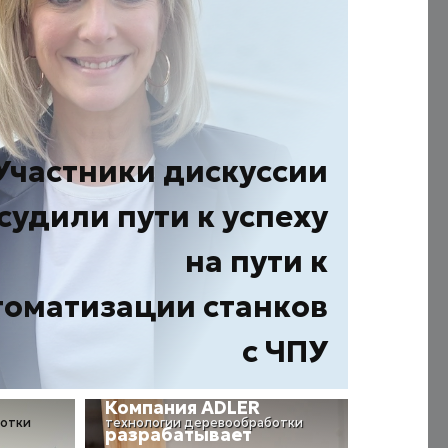
Участники дискуссии
судили пути к успеху
на пути к
томатизации станков
с ЧПУ
Компания ADLER
ботки
технологии деревообработки
разрабатывает