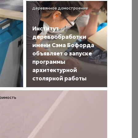
деревянное домостроение
Институт
деревообработки
имени Сэма Бофорда
объявляет о запуске
программы
архитектурной
столярной работы
тоимость