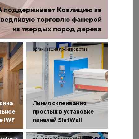
 поддерживает Коалицию за
аведливую торговлю фанерой
из твердых пород дерева
организация производства
сина
Линия склеивания
льное
простых в установке
е IWF
панелей SlatWall