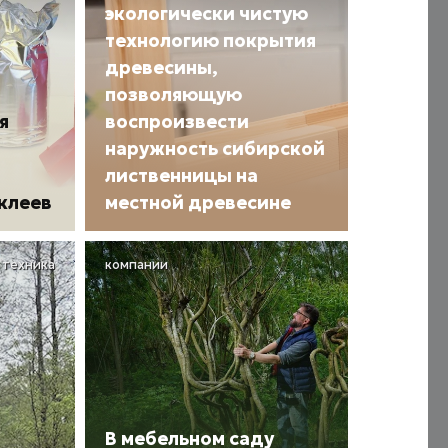
экологически чистую
технологию покрытия
древесины,
позволяющую
я
воспроизвести
наружность сибирской
лиственницы на
клеев
местной древесине
 техника
компании
В мебельном саду