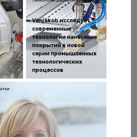
бработки
технологии деревообработки
Venjakob исследует
современные
технологии нанесения
покрытий в новой
серии промышленных
технологических
процессов
ботки