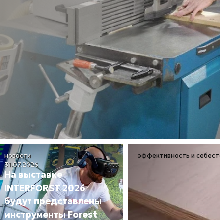
новости
эффективность и себес
31.07.2026
На выставке
INTERFORST 2026
будут представлены
инструменты Forest