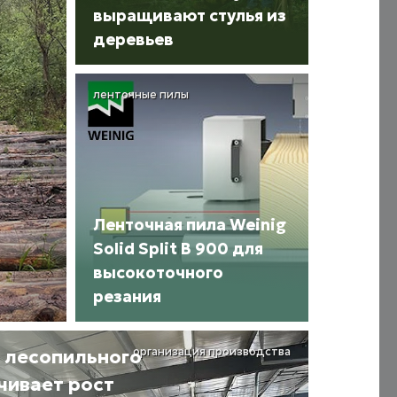
выращивают стулья из
деревьев
ленточные пилы
Ленточная пила Weinig
Solid Split B 900 для
высокоточного
резания
организация производства
 лесопильного
чивает рост