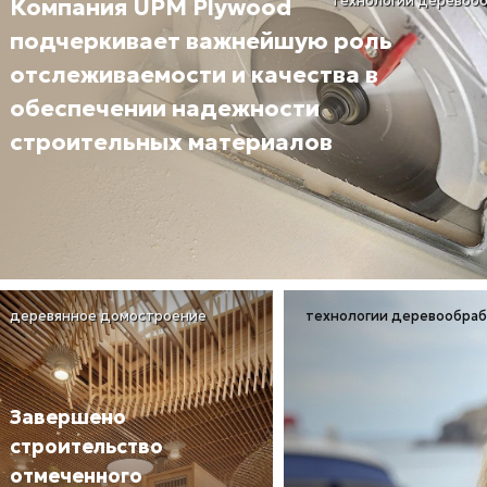
технологии деревоо
Компания UPM Plywood
подчеркивает важнейшую роль
отслеживаемости и качества в
обеспечении надежности
строительных материалов
деревянное домостроение
технологии деревообра
Завершено
строительство
отмеченного