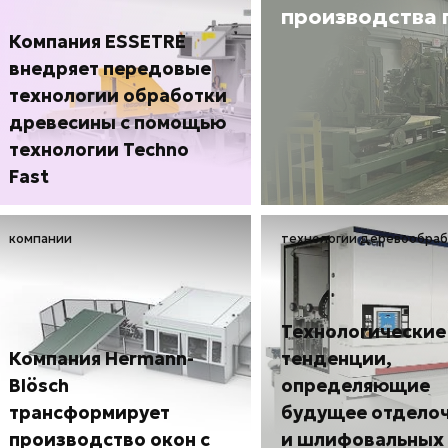
производства
Компания ESSETRE
внедряет передовые
технологии обработки
древесины с помощью
технологии Techno
Fast
компании
технологии деревообра
Технологические
Компания Hermann-
тенденции,
Blösch
определяющие
трансформирует
будущее отдело
производство окон с
и шлифовальных