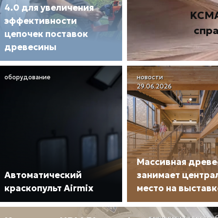
4.0 для увеличения
KCMA
эффективности
спр
цепочек поставок
древесины
оборудование
новости
29.06.2026
Массивная древе
Автоматический
занимает центра
краскопульт Airmix
место на выставк