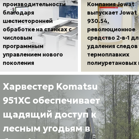
производительности
Компания Jowat
благодаря
выпускает Jowat
шестисторонней
930.54,
обработке на станках с
революционное
числовым
средство 2-в-1 дл
программным
удаления следов
управлением нового
термоплавких
поколения
полиуретановых 
лесная
Харвестер Komatsu
951XC обеспечивает
щадящий доступ к
лесным угодьям в