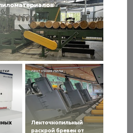
 пиломатериалов
ботки
ленточные пилы
чных
Ленточнопильный
раскрой бревен от