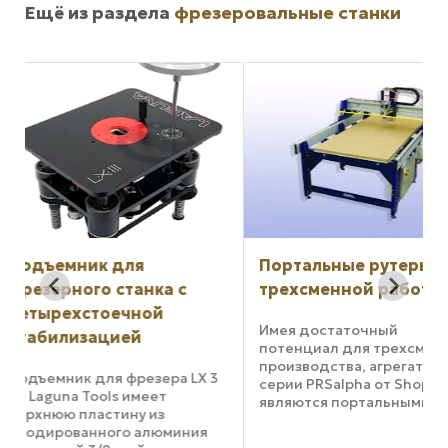
Ещё из раздела
фрезеровальные станки
Портальные рутеры для
Портальные стан
трехсменной работы
Onsrud с числов
программным
Имея достаточный
управлением
потенциал для трехсменного
производства, агрегаты
3
С использованием ч
серии PRSalpha от ShopBot
программного управ
являются портальными
автоматизированно
фрезерными станками с
обрабатывают дере
числовым программным