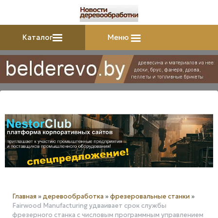
Каталог
Меню
Главная
»
деревообработка
»
фрезеровальные станки
»
Fairwood Manufacturing удваивает срок службы
фрезерного станка с числовым программным управлением