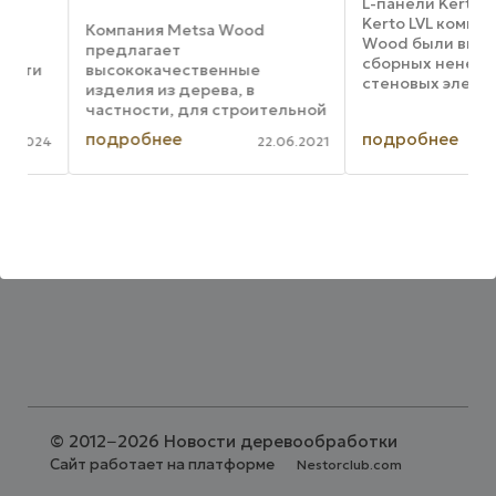
L-панели Kerto LVL и
Kerto LVL компании 
Компания Metsa Wood
Wood были выбраны
предлагает
сборных ненесущих
ти
высококачественные
стеновых элементов
изделия из дерева, в
объекта в Германии.
частности, для строительной
своего нового завод
отрасли. В настоящее время
подробнее
подробнее
бетонных элементо
024
22.06.2021
специалистами Metsa Wood
немецкий производ
подготовлены новые
Bruninghoff выбрал
таблицы пролетов Kerto LVL
деревянные ...
для несущих стеновых
конструкций. Таблицы
пролетов ...
©
2012−2026 Новости деревообработки
Сайт работает на платформе
Nestorclub.com