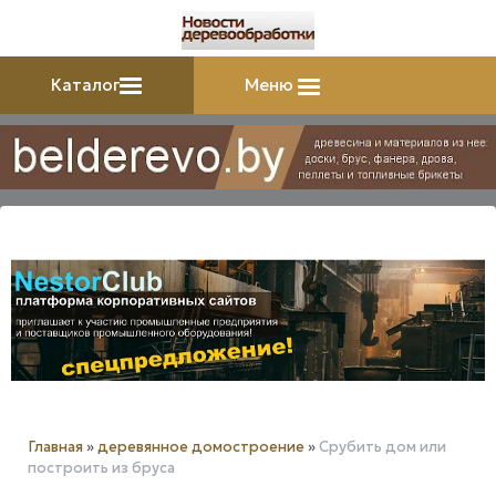
Каталог
Меню
Главная
»
деревянное домостроение
»
Срубить дом или
построить из бруса