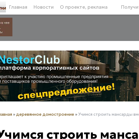
Главная
Новости
О проекте, реклама
Получит
лавная
»
деревянное домостроение
»
Учимся строить мансарды вм
Учимся строить манс