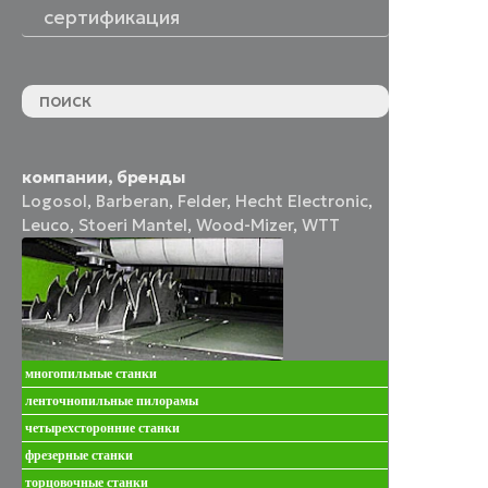
сертификация
компании, бренды
Logosol
,
Barberan
,
Felder
,
Hecht Electronic
,
Leuco
,
Stoeri Mantel
,
Wood-Mizer
,
WTT
многопильные станки
ленточнопильные пилорамы
четырехсторонние станки
фрезерные станки
торцовочные станки