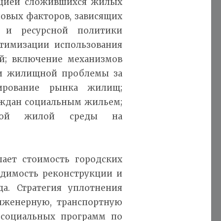
укцией сложившихся жилых
овых факторов, зависящих
й и ресурсной политики
птимизации использования
й; включение механизмов
ии жилищной проблемы за
ирование рынка жилищ;
ждан социальным жильем;
енной жилой среды на
ет стоимость городских
ходимость реконструкции и
а. Стратегия уплотнения
нженерную, транспортную
а социальных программ по