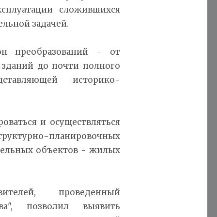
ксплуатации сложившихся
ельной задачей.
он преобразований - от
 зданий до почти полного
дставляющей историко-
оваться и осуществляться
труктурно-планировочных
дельных объектов - жилых
вителей, проведенный
тва", позволил выявить