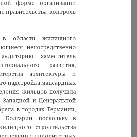
нной форме организации
е правительства, контроль
и в области жилищного
сающиеся непосредственно
 аудиторию заместитель
ториального развития,
стерства архитектуры и
 что надстройка мансардных
еления жильцов получила
х Западной и Центральной
рела в городах Германии,
, Болгарии, поскольку в
илищного строительства
пределении приоритетных