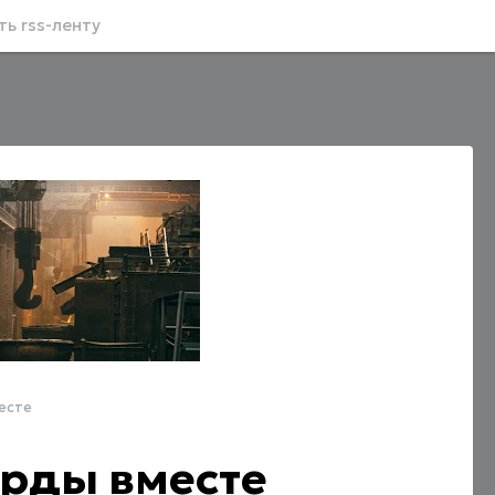
ь rss-ленту
есте
арды вместе