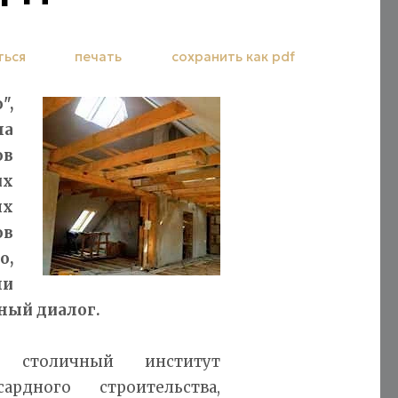
ться
печать
сохранить как pdf
",
ла
ов
х
ых
ов
о,
ли
ный диалог.
л столичный институт
ардного строительства,