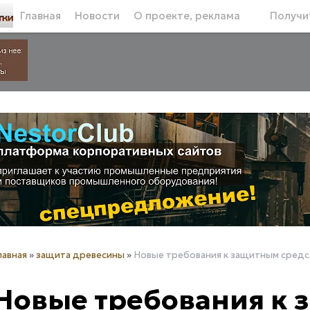
Главная
Новости
О проекте, реклама
Получит
лавная
»
защита древесины
»
Новые требования к защитным средс
Новые требования к