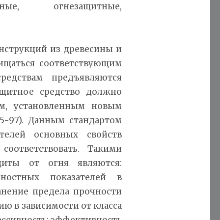
итные, огнезащитные,
онструкций из древесины и
ищаться соответствующим
редствам предъявляются
ащитное средство должно
ям, установленным новым
5-97). Данным стандартом
телей основных свойств
оответствовать. Такими
щиты от огня являются:
чностных показателей в
анение предела прочности
ю в зависимости от класса
ессивность; эффективность