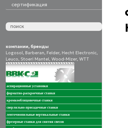
сертификация
компании, бренды
Logosol
,
Barberan
,
Felder
,
Hecht Electronic
,
Leuco
,
Stoeri Mantel
,
Wood-Mizer
,
WTT
аспирационные установки
форматно-раскроечные станки
кромкооблицовочные станки
сверлильно-присадочные станки
ленточнопильные вертикальные станки
фрезерные станки для снятия свесов