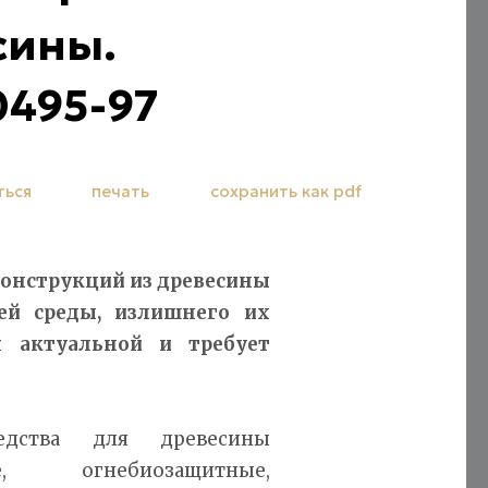
сины.
0495-97
ться
печать
сохранить как pdf
онструкций из древесины
ей среды, излишнего их
 актуальной и требует
едства для древесины
, огнебиозащитные,