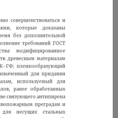
но совершенствоваться и
иями, которые доказаны
ремя без дополнительной
полнение требований ГОСТ
ства: модифицированное
ств древесным материалам
ОК-ГФ; пленкообразующий
азначенный для придания
алам, используемый для
лов, ранее обработанных
тве связующего антипирена
ивопожарным преградам и
 для несущих стальных