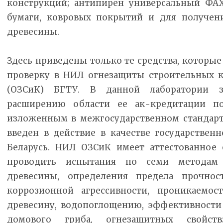
конструкций; антипирен универсальный ФАХ
бумаги, ковровых покрытий и для получен
древесины.
Здесь приведены только те средства, которы
проверку в НИЛ огнезащиты строительных к
(ОЗСиК) БГТУ. В данной лаборатории з
расширению области ее ак-кредитации по
изложенным в межгосударственном стандарт
введен в действие в качестве государственн
Беларусь. НИЛ ОЗСиК имеет аттестованное 
проводить испытания по семи методам 
древесины, определения предела прочнос
коррозионной агрессивности, проникаемос
древесину, водопоглощению, эффективност
домового гриба, огнезащитных свойств