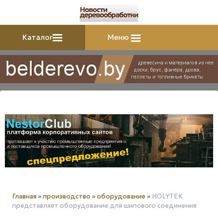
Каталог
Меню
Главная
»
производство
»
оборудование
»
HOLYTEK
представляет оборудование для шипового соединения