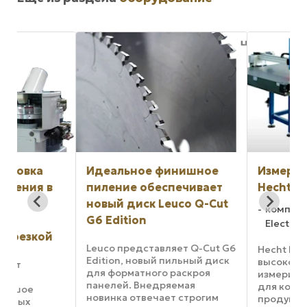
Идеальное финишное
Измерительные 
пиление обеспечивает
Hecht
новый диск Leuco Q-Cut
компании, бренды
G6 Edition
Electronic
Leuco представляет Q-Cut G6
Hecht Electronic по
Edition, новый пильный диск
высокоточные
для форматного раскроя
измерительные уст
панелей. Внедряемая
для контроля качес
новинка отвечает строгим
продукции в мебель