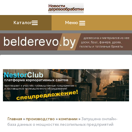
Каталог
Меню
Главная
»
производство
»
компании
»
Запущена онлайн-
база данных о мощностях лесопильных предприятий