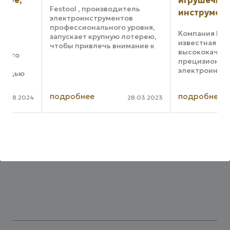
игрушечных
Festool , производитель
инструментов
электроинструментов
профессионального уровня,
Компания Festool, д
запускает крупную лотерею,
известная своими
чтобы привлечь внимание к
высококачественн
своей обширной линейке
прецизионными
высокопроизводительных
электроинструмент
аккумуляторных
выпустила новую ли
инструментов. В розыгрыше
чтобы помочь след
участвуют некоторые из
подробнее
подробнее
поколению начать р
024
28.03.2023
самых ...
правильно. Это игр
ч
инструменты, кото
выглядят, действуют
как ...
лы