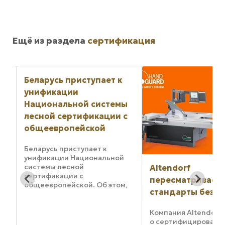
Ещё из раздела
сертификация
ы
с
Altendorf
Требования Евро
пересматривает
новым
,
стандарты безопасности
деревообрабат
си
станкам
Компания Altendorf объявила
о сертифицировании