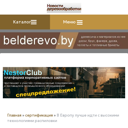
Каталог
Меню
Главная
»
сертификация
»
В Европу лучше идти с высокими
технологиями распиловки