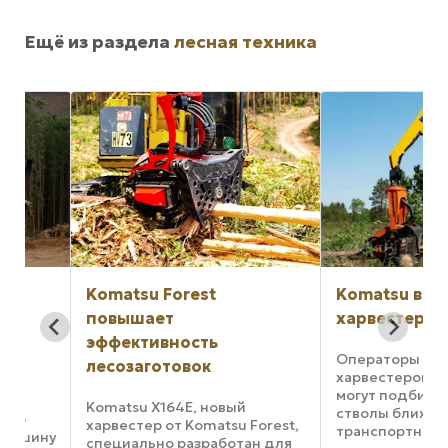
Ещё из раздела
лесная техника
Komatsu Forest
Komatsu внедряе
повышает
харвестеры XT-5
эффективность
Операторы гусенич
лесозаготовок
харвестеров Komats
могут подбирать сп
Komatsu X164E, новый
стволы ближе к
харвестер от Komatsu Forest,
транспортному сред
ину
специально разработан для