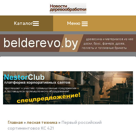
Каталог
Меню
Главная
»
лесная техника
»
Первый российский
сортиментовоз КС 421