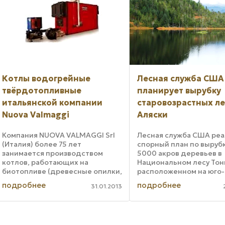
Котлы водогрейные
Лесная служба США
твёрдотопливные
планирует вырубку
итальянской компании
старовозрастных ле
Nuova Valmaggi
Аляски
Компания NUOVA VALMAGGI Srl
Лесная служба США реа
(Италия) более 75 лет
спорный план по выруб
занимается производством
5000 акров деревьев в
котлов, работающих на
Национальном лесу Тонг
биотопливе (древесные опилки,
расположенном на юго-
щепа, торфяные брикеты,
Аляски. В прошлом мес
подробнее
подробнее
31.01.2013
древесные гранулы (пиллеты) и
Лесная служба опублик
т.д.), отходах ДСП и МДФ,
окончательное заключ
ламинированных панелях (при
оценке воздействия на
установке ...
окружающую ...