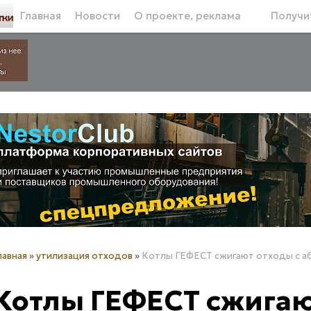
Главная
Новости
О проекте, реклама
Получит
лавная
»
утилизация отходов
»
Котлы ГЕФЕСТ сжигают отходы с а
Котлы ГЕФЕСТ сжигаю