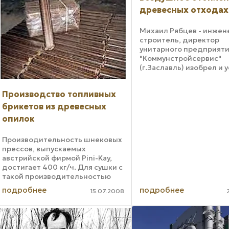
предназначенных для ...
древесных отходах
Михаил Рябцев - инжен
строитель, директор
унитарного предприят
"Коммунстройсервис"
(г.Заславль) изобрел и
испытал универсальны
генератор горячего воз
Производство топливных
вентиляции (УГГВВ),
работающий на древес
брикетов из древесных
отходах. Генератор Ря
опилок
работает ...
Производительность шнековых
прессов, выпускаемых
австрийской фирмой Pini-Kay,
достигает 400 кг/ч. Для сушки с
такой производительностью
требуется мощность около 400
подробнее
подробнее
15.07.2008
кВт. Оптимальной оказалась
схема с использованием
теплогенераторов тепловой ...