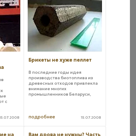
Брикеты не хуже пеллет
ma
В последние годы идея
производства биотоплива из
ов
древесных отходов привлекла
внимание многих
их
промышленников Беларуси,
ные
России, Украины, чья
т с
деятельность связана с
й
переработкой древесины. По
водить
различным оценкам,
подробнее
евесины:
15.07.2008
15.07.2008
планетарные ресурсы полезных
 Высокая
ископаемых ...
..
ие на
Вам дрова не нужны? Часть