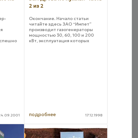
2 из 2
ер-
Окончание. Начало статьи
читайте здесь ЗАО “Импет”
ия
производит газогенераторы
мощностью 30, 60, 100 и 200
 успешно
кВт, эксплуатация которых
й
совместно с серийно
духа и
выпускаемыми водогрейными и
паровыми котлами,
ных
твердотопливными
бцева
теплогенераторами или ...
подробнее
24.09.2001
17.12.1998