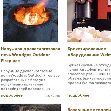
Наружная древесногазовая
Брикетировочное
печь Woodgas Outdoor
оборудование Wei
Fireplace
Брикетирование отход
является эффективным
Наружные древесногазовые
способом уменьшения 
печи Woodgas Outdoor Fireplace
объема. Брикетировоч
разработаны на базе уже
прессы Weima позволяю
получивших признание
высокой экономическо
потребителей переносных
эффективностью произ
печей LE и XL. Компания Spenton
подробнее
подробнее
брикеты из отходов др
15.02.2010
приступила к массовому выпуску
стружки, пыли, опилок.
новых наружных
плотность получаемых .
древесногазовых печей,
Воздушное отоплен