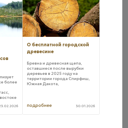
О бесплатной городской
древесине
сов
Бревна и древесная щепа,
оставшиеся после вырубки
деревьев в 2025 году на
лизует
территории города Спирфиш,
ке более
Южная Дакота,
предоставляются населению
асс,
для бесплатного вывоза.
востоке
Бесплатная городская
яце
древесина является частью
подробнее
23.02.2026
30.01.2026
овала
городской программы
ение об
использования ...