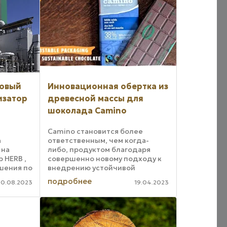
новый
Инновационная обертка из
изатор
древесной массы для
шоколада Camino
Camino становится более
а
ответственным, чем когда-
 на
либо, продуктом благодаря
 HERB ,
совершенно новому подходу к
шения по
внедрению устойчивой
 будет
биоразлагаемой обертки из
подробнее
0.08.2023
19.04.2023
зно-
древесной массы для таких
orim P
пищевых продуктов, как
рея. Эта
шоколад. Теперь новая
биоразлагаемая и ...