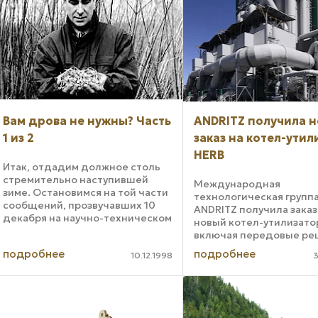
Вам дрова не нужны? Часть
ANDRITZ получила 
1 из 2
заказ на котел-утил
HERB
Итак, отдадим должное столь
стремительно наступившей
Международная
зиме. Остановимся на той части
технологическая групп
сообщений, прозвучавших 10
ANDRITZ получила заказ
декабря на научно-техническом
новый котел-утилизатор
семинаре "Ресурсо- и
включая передовые ре
энергосберегающие технологии
цифровизации, который
подробнее
подробнее
и материалы в строительстве",
10.12.1998
3
установлен на целлюло
которая непосредственно ...
бумажном комбинате Mo
&P в Ульсане, Южная Ко
поставка ...