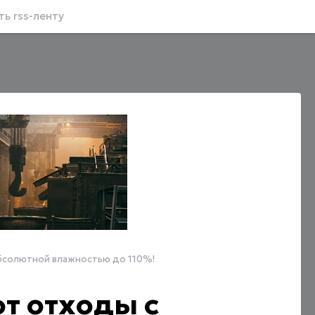
ь rss-ленту
бсолютной влажностью до 110%!
т отходы с