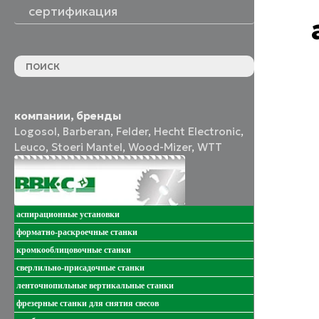
сертификация
компании, бренды
Logosol
,
Barberan
,
Felder
,
Hecht Electronic
,
Leuco
,
Stoeri Mantel
,
Wood-Mizer
,
WTT
аспирационные установки
форматно-раскроечные станки
кромкооблицовочные станки
сверлильно-присадочные станки
ленточнопильные вертикальные станки
фрезерные станки для снятия свесов