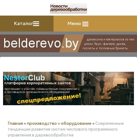
Каталог
Меню
Главная
»
производство
»
оборудование
»
Современные
тенденции развития систем числового программного
управления в деревообработке