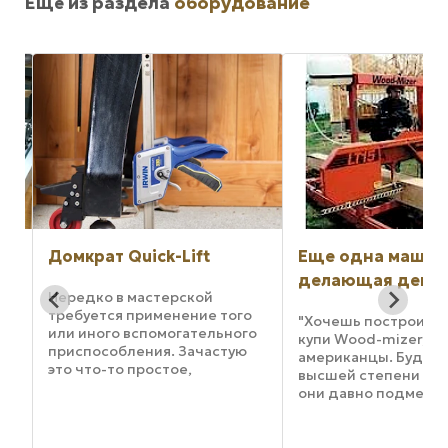
Ещё из раздела
оборудование
Домкрат Quick-Lift
Еще одна машин
делающая деньг
Нередко в мастерской
требуется применение того
"Хочешь построить 
или иного вспомогательного
купи Wood-mizer," - 
приспособления. Зачастую
американцы. Будучи
это что-то простое,
высшей степени пра
например, средство
ю
они давно подметил
удержания двери на месте во
я
mizer - один из тех
время установки петель.
замечательных стан
Учитывая это, компания Irwin
которые можно прод