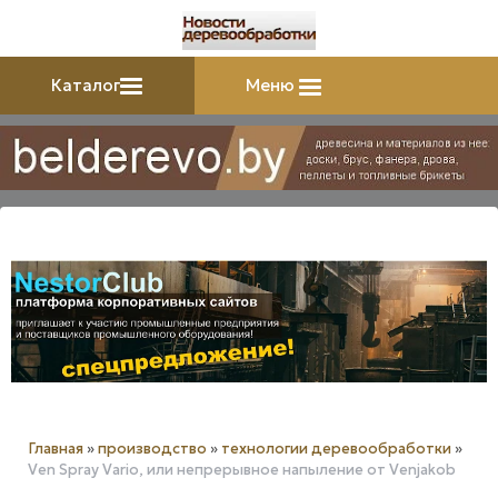
Каталог
Меню
Главная
»
производство
»
технологии деревообработки
»
Ven Spray Vario, или непрерывное напыление от Venjakob