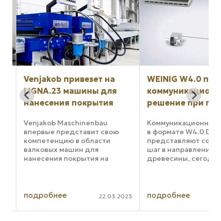
Venjakob привезет на
WEINIG W4.0 пре
LIGNA.23 машины для
коммуникационн
нанесения покрытия
решение при пи
Venjakob Maschinenbau
Коммуникационные
впервые представит свою
в формате W4.0 Digit
компетенцию в области
представляют собо
валковых машин для
шаг в направлении 
нанесения покрытия на
древесины, сегодня
выставке LIGNA.23. Компания
разрабатываемом
Venjakob ,
специалистами Wein
зарекомендовавшая себя в
данном случае Wein
качестве системного
демонстрирует нам,
подробнее
подробнее
2022
22.03.2023
поставщика, еще
способно сетевое
специализируется на таких
производство, когда 
решениях, как ...