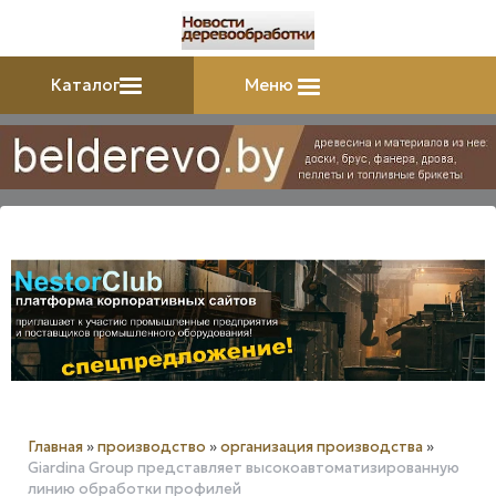
Каталог
Меню
Главная
»
производство
»
организация производства
»
Giardina Group представляет высокоавтоматизированную
линию обработки профилей