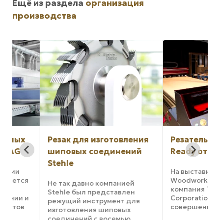
Ещё из раздела
организация
производства
х
Резак для изготовления
Резательный цен
шиповых соединений
Ready от Thermw
Stehle
На выставке Internat
ся
Woodworking Fair 20
Не так давно компанией
компания Thermwo
Stehle был представлен
 и
Corporation предст
режущий инструмент для
в
совершенно новый 
изготовления шиповых
изготовлению корп
соединений с восемью