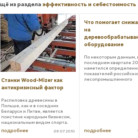
щё из раздела
эффективность и себестоимость
Что помогает снижа
на
деревообрабатыв
оборудование
По некоторым данным, 
последнем квартале 200
наметился определенн
показателей российско
лесопромышленного
Станки Wood-Mizer как
комплекса. Речь идет в
антикризисный фактор
очередь о продукции
деревообработки. Дин
Распиловка древесины в
развитие российской
Польше, как и в соседних
мебельной промышленно
Беларуси и Литве, является
поистине народным бизнесом,
национальным видом спорта.
Уже сегодня можно с
подробнее
подробнее
09.07.2010
уверенностью утверждать, что