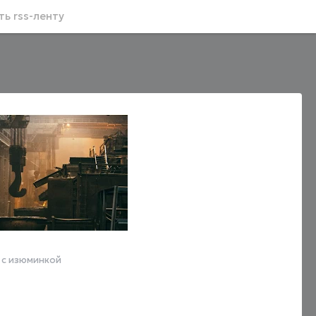
ь rss-ленту
 с изюминкой