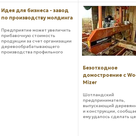
небольшие лесопилки Польши
пережили кризис и имеют
Идея для бизнеса - завод
надежные ...
по производству молдинга
Предприятие может увеличить
прибавочную стоимость
продукции за счет организации
деревообрабатывающего
производства профильного
материала Идея: обработка
сплошной древесины
Безотходное
Продукция: молдинг -
деревянные строительные
домостроение с Wo
элементы Уровень инвестиций:
Mizer
...
Шотландский
предприниматель,
выпускающий деревян
и конструкции, сообщае
ему удалось сделать це
свою продукцию более
привлекательными и у
экологию окружающей 