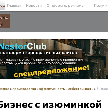
Главная
Новости
О проекте, реклама
Получит
лавная
»
производство
»
эффективность и себестоимость
»
Бизнес
Бизнес с изюминкой