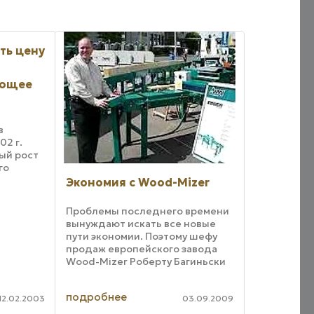
ть цену
ающее
в
2 г.
ый рост
го
Экономия с Wood-Mizer
 первую
Проблемы последнего времени
амичное
вынуждают искать все новые
пути экономии. Поэтому шефу
сти ...
продаж европейского завода
Wood-Mizer Роберту Багиньски
приходится вновь и вновь
разъяснять пользователям те
подробнее
или иные нюансы эксплуатации
12.02.2003
03.09.2009
этого ленточнопильного ...