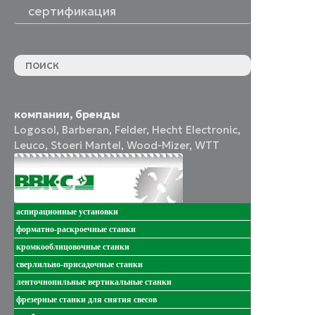
сертификация
компании, бренды
Logosol
,
Barberan
,
Felder
,
Hecht Electronic
,
Leuco
,
Stoeri Mantel
,
Wood-Mizer
,
WTT
аспирационные установки
форматно-раскроечные станки
кромкооблицовочные станки
сверлильно-присадочные станки
ленточнопильные вертикальные станки
фрезерные станки для снятия свесов