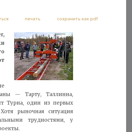
ться
печать
сохранить как pdf
,
ки
го
от
е
аны — Тарту, Таллинна,
ит Турна, один из первых
 Хотя рыночная ситуация
альными трудностями, у
роекты.