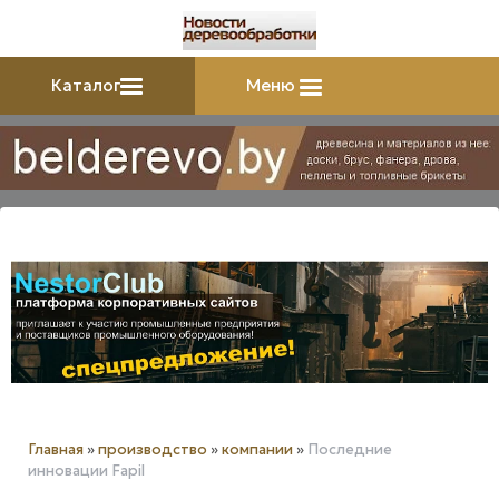
Каталог
Меню
Главная
»
производство
»
компании
»
Последние
инновации Fapil