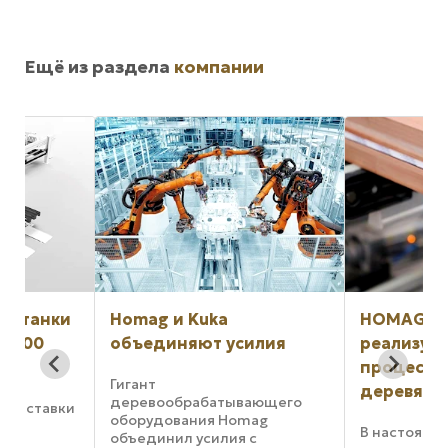
Ещё из раздела
компании
и
Homag и Kuka
HOMAG и Tesa со
объединяют усилия
реализуют новы
процесс изготов
Гигант
деревянных око
деревообрабатывающего
ки
оборудования Homag
В настоящее время 
объединил усилия с