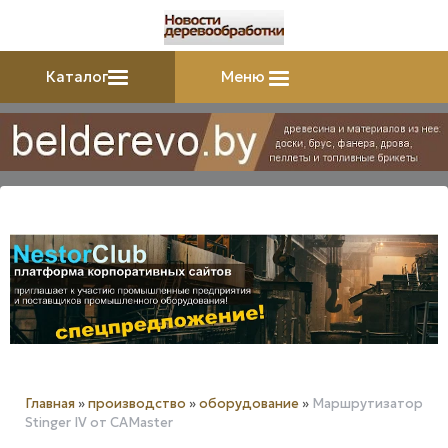
Каталог
Меню
Главная
»
производство
»
оборудование
»
Маршрутизатор
Stinger IV от CAMaster