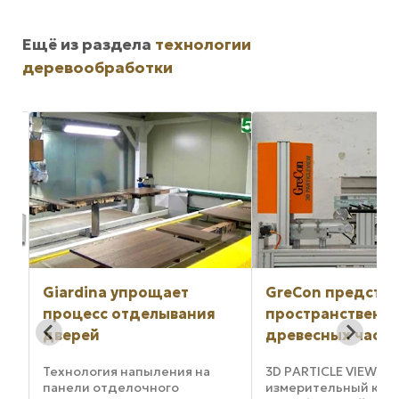
Ещё из раздела
технологии
деревообработки
GreCon представляет
Holtkamp Möbelte
пространственный вид
доверяет иннов
древесных частиц
LEUCO
3D PARTICLE VIEW, это
Лучшие услуги треб
измерительный комплекс,
лучших инструменто