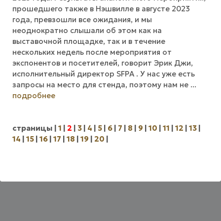
прошедшего также в Нэшвилле в августе 2023
года, превзошли все ожидания, и мы
неоднократно слышали об этом как на
выставочной площадке, так и в течение
нескольких недель после мероприятия от
экспонентов и посетителей, говорит Эрик Джи,
исполнительный директор SFPA . У нас уже есть
запросы на место для стенда, поэтому нам не ...
подробнее
страницы
|
1
|
2
|
3
|
4
|
5
|
6
|
7
|
8
|
9
|
10
|
11
|
12
|
13
|
14
|
15
|
16
|
17
|
18
|
19
|
20
|