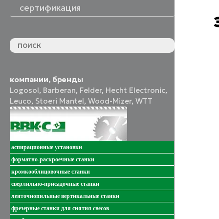
сертификация
компании, бренды
Logosol
,
Barberan
,
Felder
,
Hecht Electronic
,
Leuco
,
Stoeri Mantel
,
Wood-Mizer
,
WTT
аспирационные установки
форматно-раскроечные станки
кромкооблицовочные станки
сверлильно-присадочные станки
ленточнопильные вертикальные станки
фрезерные станки для снятия свесов