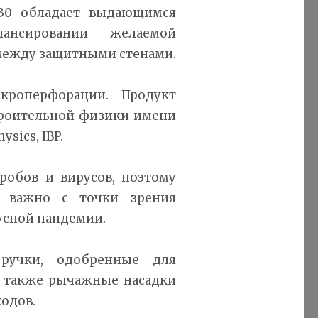
P 30 обладает выдающимся
ансировании желаемой
между защитными стенами.
кроперфорации. Продукт
троительной физики имени
ysics, IBP.
робов и вирусов, поэтому
а важно с точки зрения
русной пандемии.
 ручки, одобренные для
а также рычажные насадки
одов.