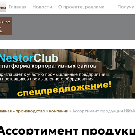
Главная
Новости
О проекте, реклама
Получит
лавная
»
производство
»
компании
»
Ассортимент продукции Häfel
Ассортимент продукц