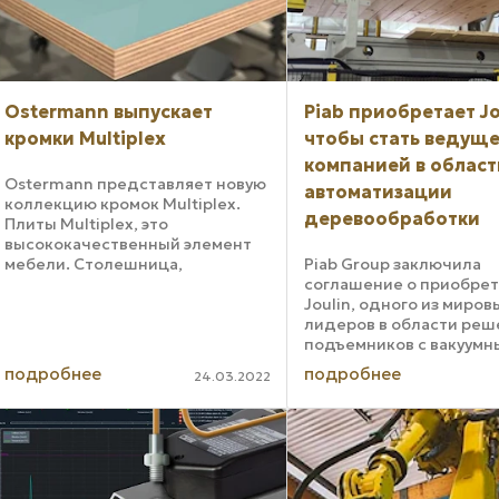
Ostermann выпускает
Piab приобретает Jo
кромки Multiplex
чтобы стать ведущ
компанией в област
Ostermann представляет новую
автоматизации
коллекцию кромок Multiplex.
деревообработки
Плиты Multiplex, это
высококачественный элемент
мебели. Столешница,
Piab Group заключила
пользующаяся успехом
соглашение о приобре
благодаря стабильности,
Joulin, одного из миров
гибкости и характерным
лидеров в области реш
кромкам. Такая мебельная
подъемников с вакуумн
кромка придает столешнице ...
захватами. Общий объе
подробнее
подробнее
24.03.2022
продаж Joulin приближа
15 миллионам евро. Име
чем 60-летнюю историю
добавляет ...