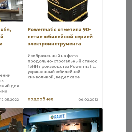
ulin,
Powermatic отметила 90-
ей
летие юбилейной серией
и
электроинструмента
Изображенный на фото
продольно-строгальный станок
15HH производства Powermatic,
украшенный юбилейной
тении
символикой, ведет свое
ых
происхождение из 1921 года.
ений для
Именно тогда теннесийский
ыми
дилер пиломатериалов
м
Леонард Ф. Смит-старший
подробнее
12.05.2022
06.02.2012
ется к
сконструировал станок ...
я более
, Joulin