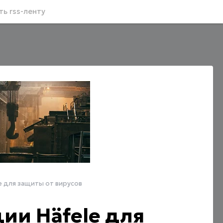
ь rss-ленту
e для защиты от вирусов
ии Häfele для