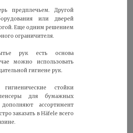
рь предплечьем. Другой
борудования или дверей
огой. Еще одним решением
рного ограничителя.
ытье рук есть основа
учае можно использовать
ательной гигиене рук.
 гигиенические стойки
пенсеры для бумажных
дополняют ассортимент
ро заказать в Häfele всего
зине.