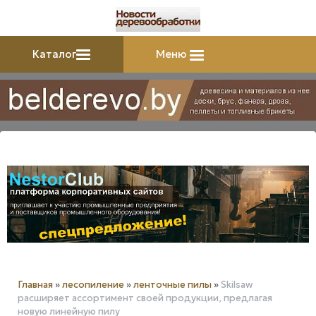
Каталог
Меню
Главная
»
лесопиление
»
ленточные пилы
»
Skilsaw
расширяет ассортимент своей продукции, предлагая
новую линейную пилу