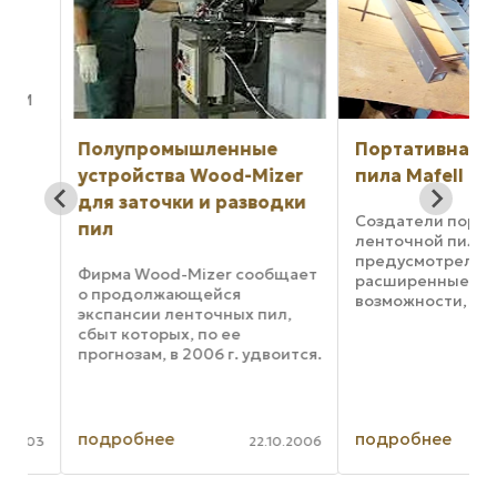
И
Полупромышленные
Портативная лен
е
устройства Wood-Mizer
пила Mafell Z5Ec
для заточки и разводки
Создатели портати
пил
ленточной пилы Mafe
предусмотрели
Фирма Wood-Mizer сообщает
расширенные функц
о продолжающейся
возможности, кото
экспансии ленточных пил,
делают этот инстру
сбыт которых, по ее
поистине находкой 
прогнозам, в 2006 г. удвоится.
столяров. При весе
Это следствие стратегии,
инструмента всего 1
благодаря которой
килограммов благод
сертифицированные центры
литым магниевым
по сварке ленточных пил
подробнее
подробнее
компонентам им ...
003
22.10.2006
Wood-Mizer работают уже в
15 городах ...