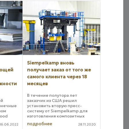
ии,
Siempelkamp вновь
ающей
получает заказ от того же
самого клиента через 18
жности
месяцев
В течение полутора лет
ей
заказчик из США решил
онечные
установить вторую пресс-
зом
систему от Siempelkamp для
 wood
изготовления композитных
emens
панелей, идентичную первой.
подробнее
16.06.2022
28.11.2020
редовую
Система прессования, о которой