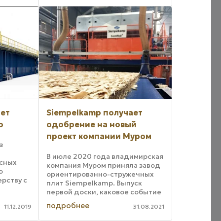
идет речь, развивает усилие
ей
прессования 1200 тонн. Особое
ледуя
впечатление ...
ает
Siempelkamp получает
o
одобрение на новый
проект компании Муром
з
В июле 2020 года владимирская
сных
компания Муром приняла завод
ю
ориентированно-стружечных
рству с
плит Siempelkamp. Выпуск
тому
первой доски, каковое событие
ю линию
имело место 26 ноября 2020
подробнее
я для
11.12.2019
31.08.2021
года, ознаменовал начало
водству
трехсменной работы в марте