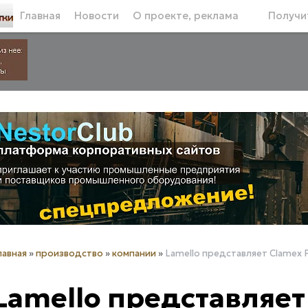
Главная
Новости
О проекте, реклама
Получит
лавная
»
производство
»
компании
»
Lamello представляет Clamex P
Lamello представляет