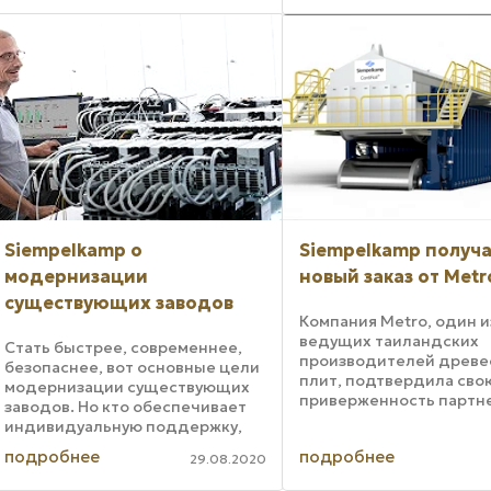
работает, Стокгольм и
роль также и в
Мелардален имеют доступ ...
деревообрабатывающ
промышленности, прес
одну ...
Siempelkamp о
Siempelkamp получ
модернизации
новый заказ от Metr
существующих заводов
Компания Metro, один и
ведущих таиландских
Стать быстрее, современнее,
производителей древе
безопаснее, вот основные цели
плит, подтвердила сво
модернизации существующих
приверженность партне
заводов. Но кто обеспечивает
Siempelkamp, заказав э
индивидуальную поддержку,
станкостроителю нову
когда поставщик оборудования
подробнее
подробнее
формовки и прессовани
29.08.2020
больше не работает на рынке
своего завода по произ
или возможности модернизации