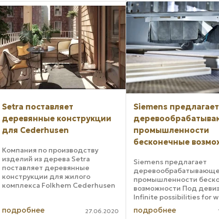
решения и спецификац
чтобы сделать ...
Setra поставляет
Siemens предлагает
деревянные конструкции
деревообрабатыв
для Cederhusen
промышленности
бесконечные возмо
Компания по производству
изделий из дерева Setra
Siemens предлагает
поставляет деревянные
деревообрабатывающ
конструкции для жилого
промышленности беск
комплекса Folkhem Cederhusen
возможности Под деви
в Стокгольме. Благодаря заводу
Infinite possibilities for
перекрестного ламината,
machinery компания Si
подробнее
подробнее
который сейчас запущен и
27.06.2020
подтверждает свою пе