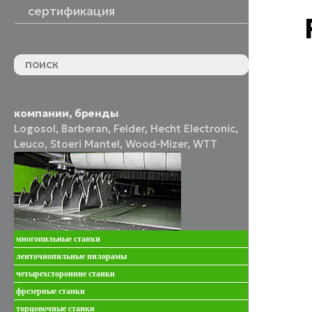
сертификация
компании, бренды
Logosol
,
Barberan
,
Felder
,
Hecht Electronic
,
Leuco
,
Stoeri Mantel
,
Wood-Mizer
,
WTT
многопильные станки
ленточнопильные пилорамы
четырехсторонние станки
фрезерные станки
торцовочные станки