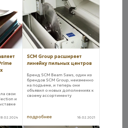
авляет
SCM Group расширяет
Prime
линейку пильных центров
ex
Бренд SCM Beam Saws, один из
брендов SCM Group, неизменно
на подъеме, и теперь они
объявил о новых дополнениях к
ла свои
своему ассортименту
ection и
раскройных центров. Данный
выставке
бренд продолжают
развиваться, чтобы
ллекцию
соответствовать различным
подробнее
28.02.2024
16.02.2021
требованиям обработки ...
пленок