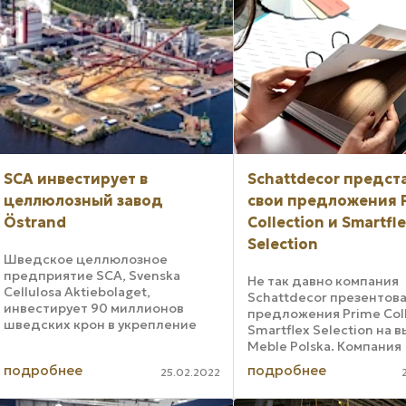
SCA инвестирует в
Schattdecor предст
целлюлозный завод
свои предложения 
Östrand
Collection и Smartfl
Selection
Шведское целлюлозное
предприятие SCA, Svenska
Не так давно компания
Cellulosa Aktiebolaget,
Schattdecor презентова
инвестирует 90 миллионов
предложения Prime Coll
шведских крон в укрепление
Smartflex Selection на 
конкурентоспособности и
Meble Polska. Компания
улучшение местной
представила новую ко
подробнее
подробнее
окружающей среды в Тимро. В
25.02.2022
пленок, одновременно
целлюлозный завод в Östrand.
пополнив ассортимент 