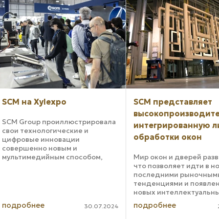
Ожидается, что эти новые ...
новыми продуктами. В
ассортимент ...
SCM на Xylexpo
SCM представляет
высокопроизводит
SCM Group проиллюстрировала
интегрированную 
свои технологические и
обработки окон
цифровые инновации
совершенно новым и
мультимедийным способом,
Мир окон и дверей разв
уделив все свое внимание
что позволяет идти в но
новым производственным и
последними рыночным
бизнес-потребностям клиентов
тенденциями и появле
с точки зрения услуг,
новых интеллектуальн
цифровизации и устойчивого ...
систем домашней элек
подробнее
подробнее
30.07.2024
В окнах используются в
совершенные техничес