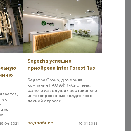
Segezha успешно
ельную
приобрела Inter Forest Rus
линию
Segezha Group, дочерняя
компания ПАО АФК «Система»,
одного из ведущих вертикально
ивается,
интегрированных холдингов в
гу с
лесной отрасли,
и
осуществляющего полный цикл
нием
операций от лесозаготовок до
ых
глубокой переработки
троники.
древесины, сообщает о
подробнее
28.04.2021
10.01.2022
се более
завершении сделки по ...
кие