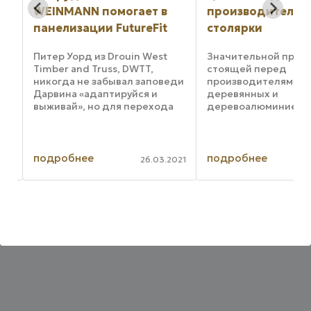
WEINMANN помогает в
производителей
панелизации FutureFit
столярки
Питер Уорд из Drouin West
Значительной проб
д
Timber and Truss, DWTT,
стоящей перед
никогда не забывал заповеди
производителями
Дарвина «адаптируйся и
деревянных и
го
выживай», но для перехода
деревоалюминиевы
ю
из статуса одного из 70
и окон, является
производителей деревянных
необходимость уме
ферм и каркасов штата
объемов партий и у
.
Виктория в статус успешного
разнообразия проду
подробнее
подробнее
025
26.03.2021
производителя жилых ...
Поэтому дальновид
производители ищу
решения, которые ..