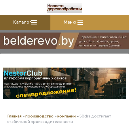
Каталог
Меню
Главная
»
производство
»
компании
»
Södra достигает
стабильной производительности