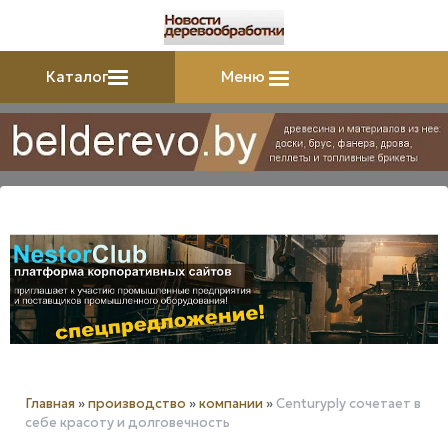
Каталог
Меню
Главная
»
производство
»
компании
»
Centuryply сочетает в
себе красоту и долговечность