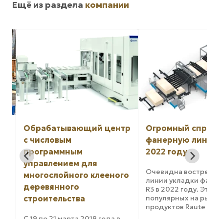
Ещё из раздела
компании
тр
Огромный спрос на
Оконная
фанерную линию Raute в
промышленност
2022 году
рассчитывает на
инновации Leitz
Очевидна востребованность
го
линии укладки фанеры Raute
Leitz в очередной р
R3 в 2022 году. Этот один из
доказывает свои
популярных на рынке
достоинства в обла
продуктов Raute широко
производства окон.
используется. За три месяца
Schaden хвалит этот