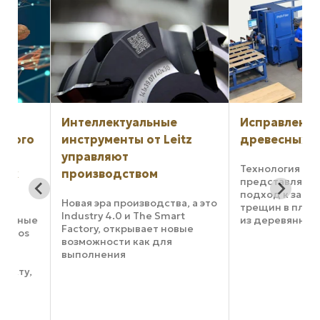
Интеллектуальные
Исправление де
го
инструменты от Leitz
древесных плит
управляют
Технология PAR-Fille
производством
представляет собой
подход к заполнени
Новая эра производства, а это
трещин в плитах, н
Industry 4.0 и The Smart
ые
из деревянного масс
Factory, открывает новые
s
например, в досках 
возможности как для
Компания CSP Engin
выполнения
разработала специ
производственных
,
сканер, который то
процессов, так и для
выявляет дефекты на
используемых в них
инструментов. В будущем
От
инструменты будут не только