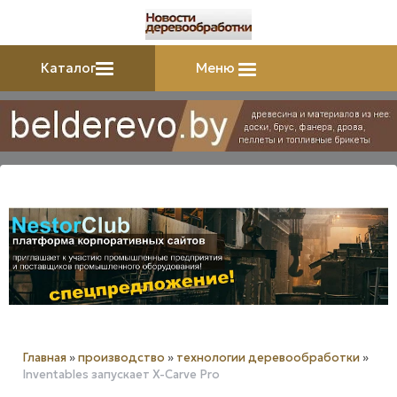
Каталог
Меню
Главная
»
производство
»
технологии деревообработки
»
Inventables запускает X-Carve Pro