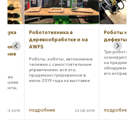
а
Робототехника в
Роботы исправл
деревообработке и на
дефекты шпона
я
AWFS
Три робота PolyPatc
е
сканируют древесн
Роботы, коботы, автономные
на предмет дефекто
тележки с самостоятельным
обнаружен дефект,
управлением, все это,
его исправляют. Раб
продемонстрированное в
руководством спец
июле 2019 года на выставке
яя
обученных техников
AWFS 2019 в Лас-Вегасе,
ы,
роботы повышают
наглядно показало, что эпоха
эффективность
роботов в
производства, а так
деревообрабатывающей
помогают создать бо
промышленности уже
подробнее
подробнее
019
23.08.2019
наступила. Вот ...