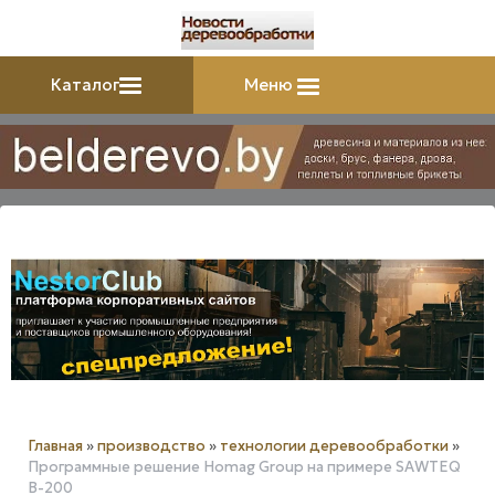
Каталог
Меню
Главная
»
производство
»
технологии деревообработки
»
Программные решение Homag Group на примере SAWTEQ
B-200