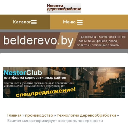
Каталог
Меню
Главная
»
производство
»
технологии деревообработки
»
Baumer миниатюризирует контроль поверхности