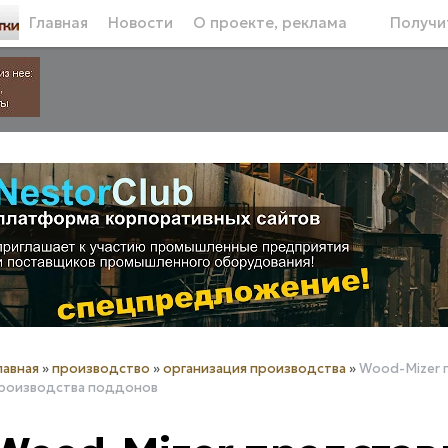
Главная
Новости
О проекте, реклама
Получит
лавная
»
производство
»
организация производства
»
Wood-Mizer 
роизводства поддонов