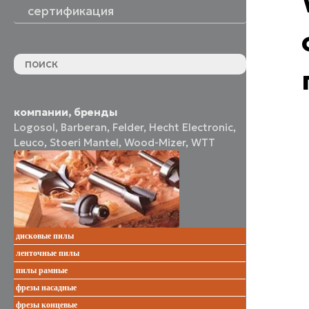
сертификация
компании, бренды
Logosol
,
Barberan
,
Felder
,
Hecht Electronic
,
Leuco
,
Stoeri Mantel
,
Wood-Mizer
,
WTT
дисковые пилы
ленточные пилы
пилы рамные
фрезы насадные
фрезы концевые