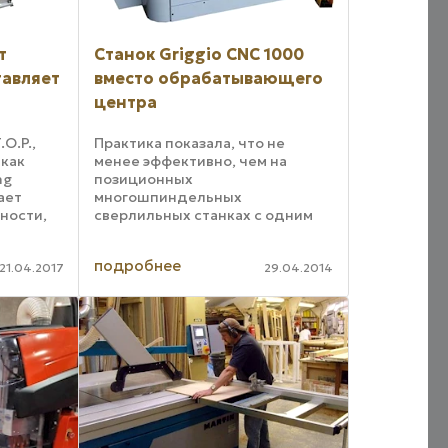
т
Станок Griggio CNC 1000
тавляет
вместо обрабатывающего
центра
O.P.,
Практика показала, что не
как
менее эффективно, чем на
ng
позиционных
ает
многошпиндельных
ности,
сверлильных станках с одним
ебели,
поворотным суппортом,
рения
требующих многократного
подробнее
ских
перебазирования заготовки, что
21.04.2017
29.04.2014
и
часто вызывает потерю
точности, можно работать на ...