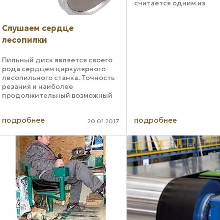
считается одним из
лидирующих продуктов
области производства
Слушаем сердце
компонентов для сборк
мебели, облегчая жизн
лесопилки
потребителям и предла
производителям более .
Пильный диск является своего
рода сердцем циркулярного
лесопильного станка. Точность
резания и наиболее
продолжительный возможный
срок службы лезвий оказывают
решающее влияние
подробнее
подробнее
соответственно на качество
20.01.2017
реза и общие расходы
лесопильного предприятия. ...