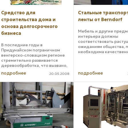
Средство для
Стальные транспор
строительства дома и
ленты от Berndorf
основа долгосрочного
Мебель и другие пред
бизнеса
интерьера должны
соответствовать расту
В последние годы в
ожиданиям общества, 
Придунайском пограничном
необходима качествен
венгерско-словацком регионе
обработка сырья,
стремительно развивается
используемого для их
деревообработка, что вызвано,
производства. Многоч
с одной стороны,
производители
подробнее
подробнее
20.05.2008
оздоровлением словацкой
деревообрабатывающ
экономики, с другой —
промышленности исполь
строительным бумом в Венгрии.
В городке Комарно, ...