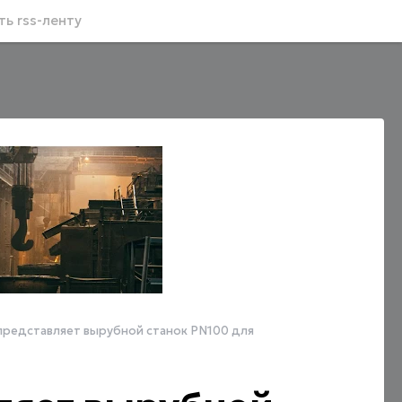
ь rss-ленту
представляет вырубной станок PN100 для