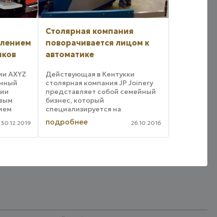
Столярная компания
влением
поворачивается лицом к
иков
автоматике
ии AXYZ
Действующая в Кентукки
анный
столярная компания JP Joinery
нии
представляет собой семейный
овым
бизнес, который
ием
специализируется на
тельно
изготовлении столярных
подробнее
30.12.2019
26.10.2016
изделий ручного качества.
ей
Компания работает на заказ,
действуя по индивидуальным
танок ...
требованиям своих клиентов. ...