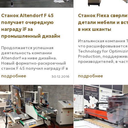
Станок Altendorf F 45
Станок Flexa сверли
получает очередную
детали мебели и вс
награду iF за
в них шканты
промышленный дизайн
Итальянская компания T.
что расшифровывается 
Продолжается успешная
Technology for Optimizi
деятельность компании
Production, поддержив
Altendorf на ниве дизайна.
производителей, в част
Новый форматно-раскроечный
работающих на рынке м
станок F 45 получил награду iF в
на сложном этапе внед
категории дизайна продуктов
подробнее
подробнее
значимых технологиче
30.12.2016
на конкурсе iF Design Award 2016
инноваций в отношени
года. Жюри в составе ряда
станков, ...
международных экспертов
высоко ...