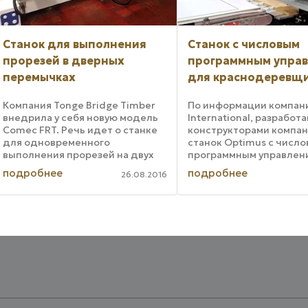
Станок для выполнения
Станок с числовым
прорезей в дверных
программным упра
перемычках
для краснодеревщ
Компания Tonge Bridge Timber
По информации компан
внедрила у себя новую модель
International, разработ
Comec FRT. Речь идет о станке
конструкторами компа
для одновременного
станок Optimus с числ
выполнения прорезей на двух
программным управлен
концах одной заготовки. Этот
предназначен исключи
подробнее
подробнее
26.08.2016
агрегат с автоматической
для столярной и
подачей будет использоваться
деревообрабатывающ
для массового производства ...
промышленности. Это
комплексное решение, с