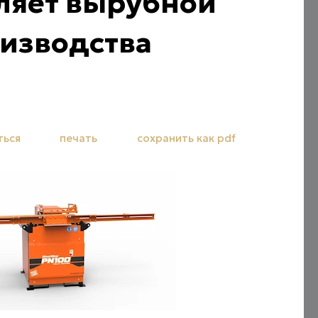
ляет вырубной
оизводства
ться
печать
сохранить как pdf