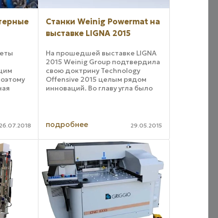
терные
Станки Weinig Powermat на
выставке LIGNA 2015
меты
На прошедшей выставке LIGNA
2015 Weinig Group подтвердила
щим
свою доктрину Technology
поэтому
Offensive 2015 целым рядом
ная
инноваций. Во главу угла было
помещено внедрение новых
поколений техники. Основными
исленные
темами стали эффективность
использования ресурсов, ...
подробнее
26.07.2018
29.05.2015
ей
зуют ...