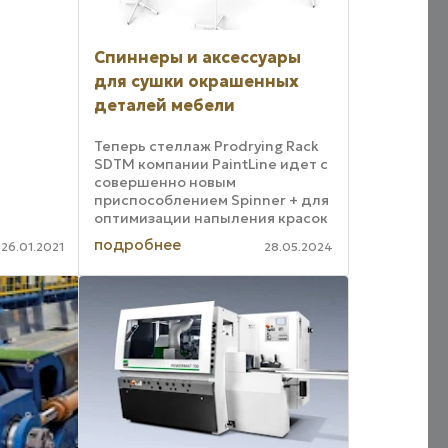
 в
Спиннеры и аксессуары
и
ь
для сушки окрашенных
гая
деталей мебели
..
Теперь стеллаж Prodrying Rack
SDTM компании PaintLine идет с
совершенно новым
приспособлением Spinner + для
оптимизации напыления красок
и лаков. Пользователь может
подробнее
26.01.2021
28.05.2024
вращать спиннер за
металлический край. Для
управления на расстоянии
вытянутой руки ...