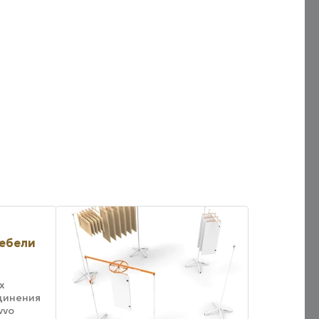
ебели
х
динения
vvo