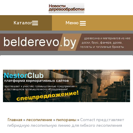
Каталог
Меню
Главная
»
лесопиление
»
пилорамы
»
Comact представляет
гибридную лесопильную линию для гибкого лесопиления