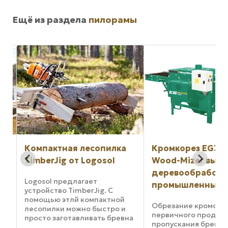
Ещё из раздела
пилорамы
Лен
Log
Лен
явл
лен
Log
отл
диз
мож
ая лесопилка
Кромкорез EG350 от
диа
 от Logosol
Wood-Mizer выводит
мил
деревообработку на
рег
едлагает
голо
промышленный уровень
 TimberJig. С
тлй компактной
Обрезание кромок горбыля,
 можно быстро и
первичного продукта
отавливать бревна
пропускания бревна через
лучения