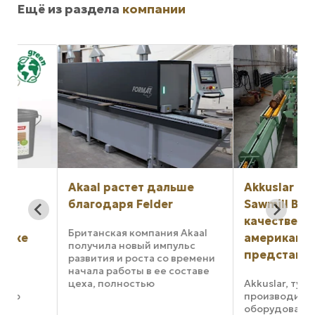
Ещё из раздела
компании
Akaal растет дальше
Akkuslar выбирает
благодаря Felder
Sawmill Brokers в
качестве эксклю
Британская компания Akaal
американского
получила новый импульс
представителя
развития и роста со времени
начала работы в ее составе
цеха, полностью
Akkuslar, турецкий
укомплектованного
производитель лес
оборудованием Felder. В том
оборудования с 50-