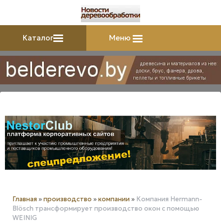
Каталог
Меню
Главная
»
производство
»
компании
»
Компания Hermann-
Blösch трансформирует производство окон с помощью
WEINIG