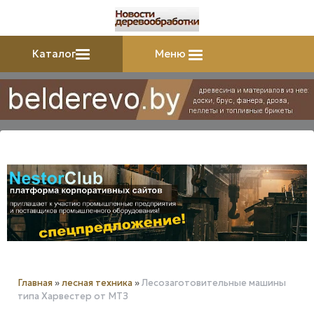
Каталог
Меню
Главная
»
лесная техника
»
Лесозаготовительные машины
типа Харвестер от МТЗ