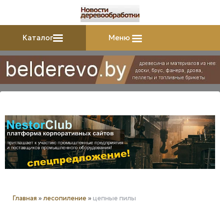
Каталог
Меню
Главная
»
лесопиление
»
цепные пилы