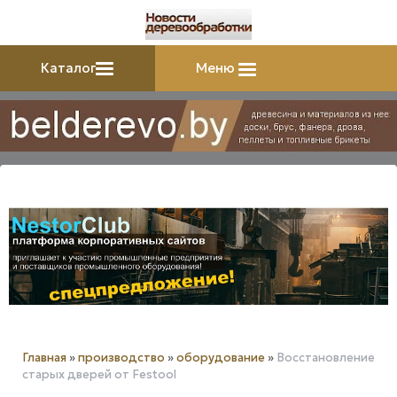
Каталог
Меню
Главная
»
производство
»
оборудование
»
Восстановление
старых дверей от Festool