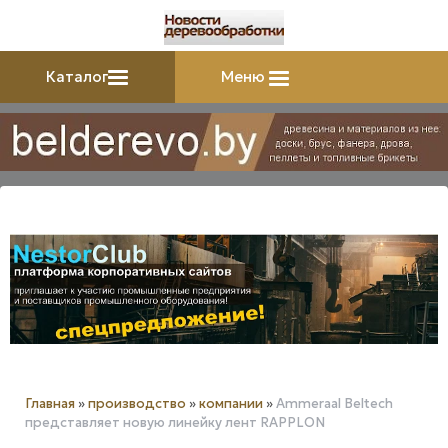
Каталог
Меню
Главная
»
производство
»
компании
»
Ammeraal Beltech
представляет новую линейку лент RAPPLON