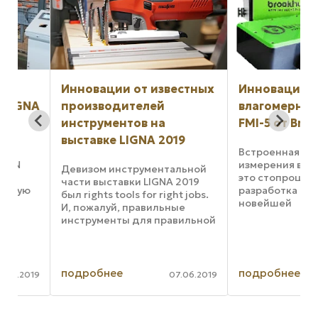
Инновации от известных
Инновационная
NA
производителей
влагомерная сис
инструментов на
FMI-5 от Brookhui
выставке LIGNA 2019
Встроенная система
измерения влажност
Девизом инструментальной
это стопроцентно н
части выставки LIGNA 2019
ю
разработка на осно
был rights tools for right jobs.
новейшей
И, пожалуй, правильные
микропроцессорной
инструменты для правильной
а
сенсорной технолог
работы и были главной
Данный влагомер яв
достопримечательностью
преемником хорош
выставки. Такие эксперты
известных влагомер
отрасли, как Mafell, Festool,
подробнее
подробнее
019
07.06.2019
Brookhuis FMI-3 и FM
Akzonobel, ...
..
Конструкция FMI-5 ..