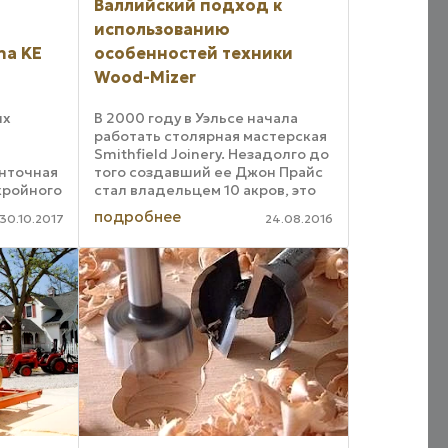
Валлийский подход к
использованию
na KE
особенностей техники
Wood-Mizer
ых
В 2000 году в Уэльсе начала
работать столярная мастерская
Smithfield Joinery. Незадолго до
нточная
того создавший ее Джон Прайс
кройного
стал владельцем 10 акров, это
трукторы
чуть более 4 гектаров, местного
подробнее
30.10.2017
24.08.2016
ность
лесного массива. Участок
ораме
должен жить полноценной
 90
жизнью, ...