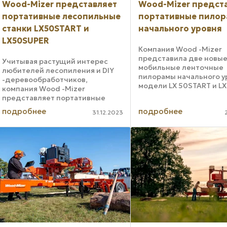
Wood-Mizer представляет
Wood-Mizer предст
портативные лесопильные
портативные пило
станки LX50START и
начального уровня
LX50SUPER
Компания Wood -Mizer
представила две новы
Учитывая растущий интерес
мобильные ленточные
любителей лесопиления и DIY
пилорамы начального у
-деревообработчиков,
модели LX 50START и LX
компания Wood -Mizer
50SUPER . Пилорамы эт
представляет портативные
предназначены для лю
пилорамы LX 50START и LX
подробнее
подробнее
желающих самостояте
31.12.2023
50SUPER по стартовой цене
распиливать бревна на
2995 долларов США.
пиломатериалы для
Мобильные пилорамы LX
строительства, в ...
50START и LX 50SUPER ,
сочетающие в ...