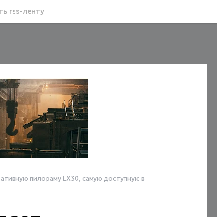
ь rss-ленту
ативную пилораму LX30, самую доступную в