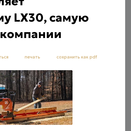
ляет
у LX30, самую
 компании
ться
печать
сохранить как pdf