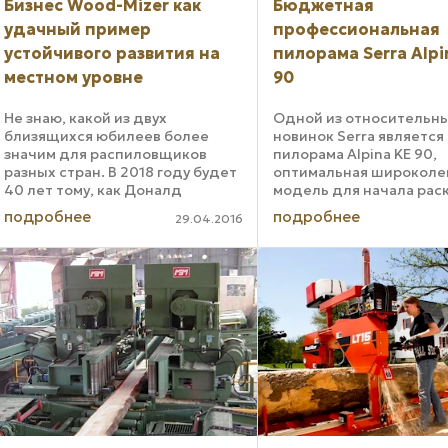
Бизнес Wood-Mizer как
Бюджетная
удачный пример
профессиональная
устойчивого развития на
пилорама Serra Alpi
местном уровне
90
Не знаю, какой из двух
Одной из относительн
близящихся юбилеев более
новинок Serra является
значим для распиловщиков
пилорама Alpina KE 90,
разных стран. В 2018 году будет
оптимальная широколе
40 лет тому, как Доналд
модель для начала рас
Ласковски и Дэниэл Текулве
бизнеса. При этом конс
подробнее
подробнее
29.04.2016
задумали свою знаменитую
предусмотрели возмож
мобильную пилораму и
обработки на этой пил
приступили к ее
тяжелых, диаметром до
конструированию. А годом
сантиметров, ...
ранее ...