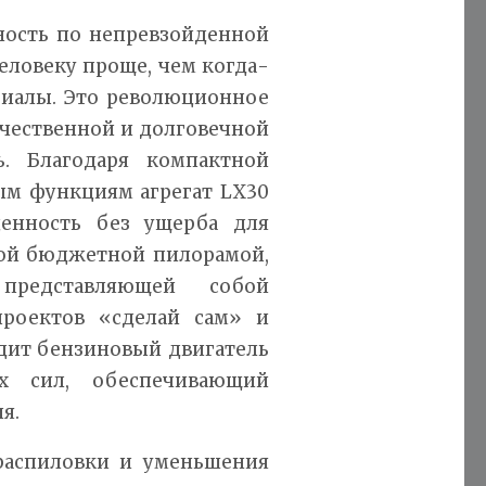
ность по непревзойденной
человеку проще, чем когда-
риалы. Это революционное
качественной и долговечной
ь. Благодаря компактной
ым функциям агрегат LX30
ценность без ущерба для
мой бюджетной пилорамой,
 представляющей собой
роектов «сделай сам» и
дит бензиновый двигатель
 сил, обеспечивающий
я.
распиловки и уменьшения