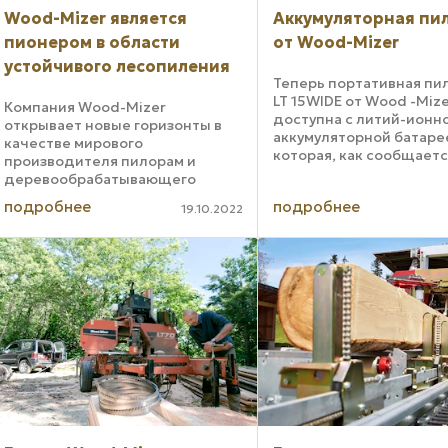
Wood-Mizer является
Аккумуляторная пи
пионером в области
от Wood-Mizer
устойчивого лесопиления
Теперь портативная пи
LT 15WIDE от Wood -Miz
Компания Wood-Mizer
доступна с литий-ионн
открывает новые горизонты в
аккумуляторной батаре
качестве мирового
которая, как сообщаетс
производителя пилорам и
работает при пиковых н
деревообрабатывающего
в течение восьми часов
оборудования с глубоким
подробнее
подробнее
с аккумулятором оснащ
19.10.2022
пониманием экологических
запатентованной техно
проблем. Представители Wood-
Smart ...
Mizer неизменно поощряют
распиловщиков следовать
принципам ...