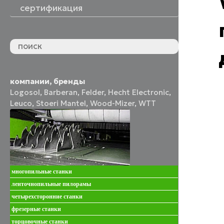
сертификация
компании, бренды
Logosol
,
Barberan
,
Felder
,
Hecht Electronic
,
Leuco
,
Stoeri Mantel
,
Wood-Mizer
,
WTT
многопильные станки
ленточнопильные пилорамы
четырехсторонние станки
фрезерные станки
торцовочные станки