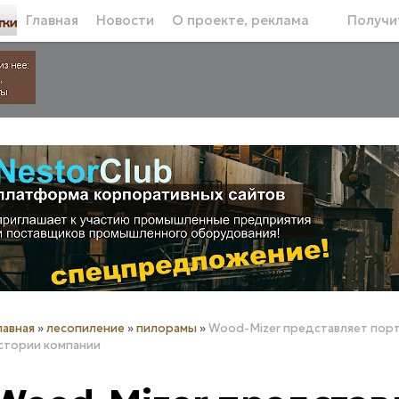
Главная
Новости
О проекте, реклама
Получит
лавная
»
лесопиление
»
пилорамы
»
Wood-Mizer представляет порт
стории компании