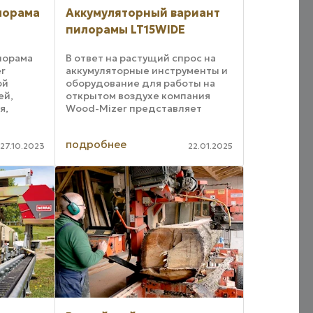
лорама
Аккумуляторный вариант
пилорамы LT15WIDE
лорама
В ответ на растущий спрос на
er
аккумуляторные инструменты и
ой
оборудование для работы на
ей,
открытом воздухе компания
я,
Wood-Mizer представляет
агрузках
первую в отрасли
. Версия
беспроводную
подробнее
ена
электропилораму.
27.10.2023
22.01.2025
логией
Инновационная пилорама с
литий-ионным аккумулятором
представляет ...