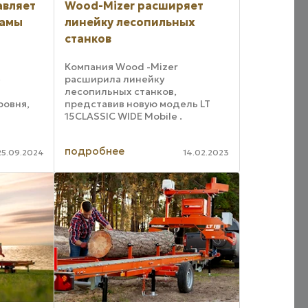
авляет
Wood-Mizer расширяет
рамы
линейку лесопильных
станков
Компания Wood -Mizer
е
расширила линейку
лесопильных станков,
ровня,
представив новую модель LT
15CLASSIC WIDE Mobile .
и
Популярная, универсальная и
бителей,
компактная серия пилорам LT15
подробнее
льно
пополнилась моделью, которая
25.09.2024
14.02.2023
сочетает в себе характеристики
мобильной пилорамы ...