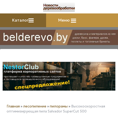
Каталог
Меню
Главная
»
лесопиление
»
пилорамы
»
Высокоскоростная
оптимизирующая пила Salvador SuperCut 500